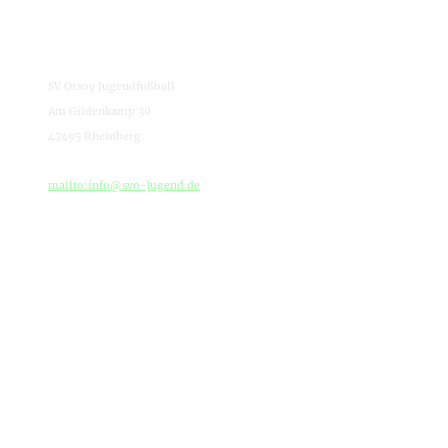
Kontaktieren Sie uns
SV Orsoy Jugendfußball
Am Gildenkamp 30
47495 Rheinberg
mailto:info@svo-jugend.de